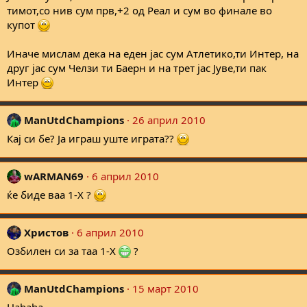
тимот,со нив сум прв,+2 од Реал и сум во финале во
купот
Иначе мислам дека на еден јас сум Атлетико,ти Интер, на
друг јас сум Челзи ти Баерн и на трет јас Јуве,ти пак
Интер
ManUtdChampions
26 април 2010
Кај си бе? Ја играш уште играта??
wARMAN69
6 април 2010
ќе биде ваа 1-Х ?
Христов
6 април 2010
Озбилен си за таа 1-Х
?
ManUtdChampions
15 март 2010