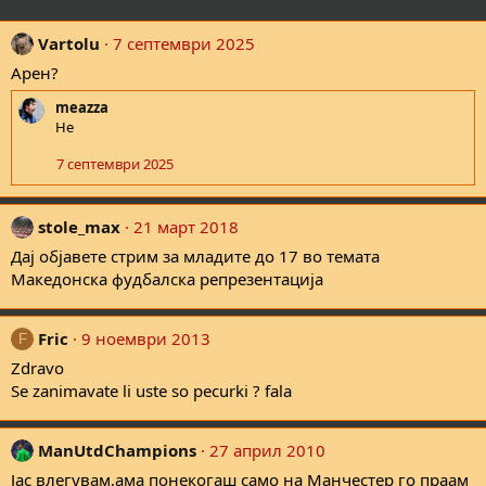
Vartolu
7 септември 2025
Арен?
meazza
Не
7 септември 2025
stole_max
21 март 2018
Дај објавете стрим за младите до 17 во темата
Македонска фудбалска репрезентација
Fric
9 ноември 2013
F
Zdravo
Se zanimavate li uste so pecurki ? fala
ManUtdChampions
27 април 2010
Јас влегувам,ама понекогаш само на Манчестер го праам