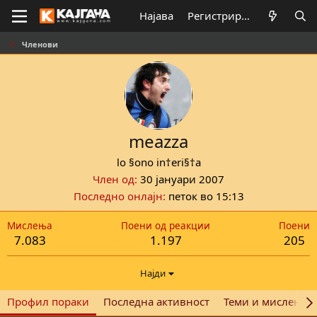
Најава
Регистрирај се
Членови
meazza
lo §ono in†eri§†a
Член од
30 јануари 2007
Последно онлајн
петок во 15:13
Мислења
Поени од реакции
Поени
7.083
1.197
205
Најди
Профил пораки
Последна активност
Теми и мислења