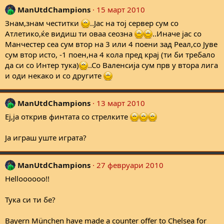
ManUtdChampions
15 март 2010
Знам,знам честитки
..Јас на тој сервер сум со
Атлетико,ќе видиш ти оваа сеозна
..Иначе јас со
Манчестер сеа сум втор на 3 или 4 поени зад Реал,со Јуве
сум втор исто, -1 поен,на 4 кола пред крај (ти би требало
да си со Интер тука)
..Со Валенсија сум прв у втора лига
и оди некако и со другите
ManUtdChampions
13 март 2010
Еј,ја открив финтата со стрелките
Ја играш уште играта?
ManUtdChampions
27 февруари 2010
Helloooooo!!
Тука си ти бе?
Bayern München have made a counter offer to Chelsea for