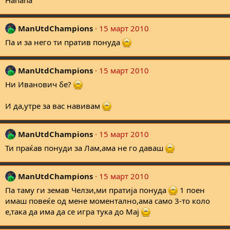
Hahaha
ManUtdChampions
15 март 2010
Па и за него ти пратив понуда
ManUtdChampions
15 март 2010
Ни Иванович бе?
И да,утре за вас навивам
ManUtdChampions
15 март 2010
Ти праќав понуди за Лам,ама не го даваш
ManUtdChampions
15 март 2010
Па таму ги земав Челзи,ми пратија понуда
1 поен
имаш повеќе од мене моментално,ама само 3-то коло
е,така да има да се игра тука до Мај