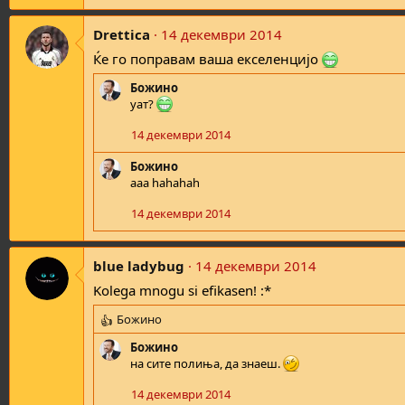
Drettica
14 декември 2014
Ќе го поправам ваша екселенцијо
Божино
уат?
14 декември 2014
Божино
aaa hahahah
14 декември 2014
blue ladybug
14 декември 2014
Kolega mnogu si efikasen! :*
Божино
R
e
Божино
a
на сите полиња, да знаеш.
c
t
14 декември 2014