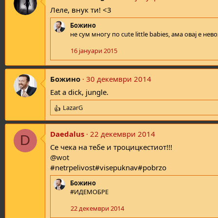
Леле, внук ти! <3
Божино
не сум многу по cute little babies, ама овај е н
16 јануари 2015
Божино
30 декември 2014
Eat a dick, jungle.
LazarG
R
e
a
Daedalus
22 декември 2014
D
c
t
Се чека на тебе и троцицкестиот!!!
i
@wot
o
#netrpelivost#visepuknav#pobrzo
n
s
Божино
:
#ИДЕМОБРЕ
22 декември 2014