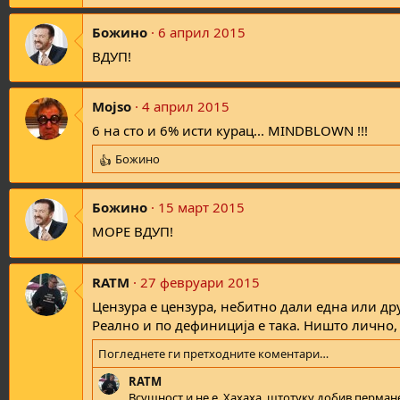
Божино
6 април 2015
ВДУП!
Mojso
4 април 2015
6 на сто и 6% исти курац... MINDBLOWN !!!
Божино
R
e
a
Божино
15 март 2015
c
t
МОРЕ ВДУП!
i
o
n
RATM
27 февруари 2015
s
Цензура е цензура, небитно дали една или дру
:
Реално и по дефиниција е така. Ништо лично, 
Погледнете ги претходните коментари…
RATM
Всушност и не е. Хахаха, штотуку добив пермане