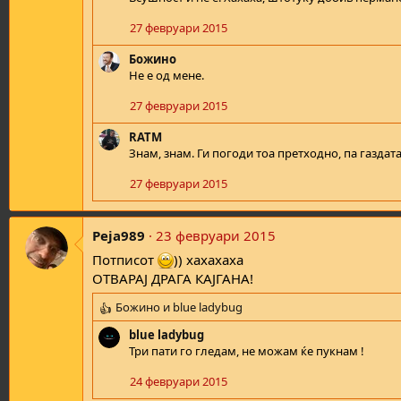
27 февруари 2015
Божино
Не е од мене.
27 февруари 2015
RATM
Знам, знам. Ги погоди тоа претходно, па газдат
27 февруари 2015
Peja989
23 февруари 2015
Потписот
)) хахахаха
ОТВАРАЈ ДРАГА КАЈГАНА!
Божино
и
blue ladybug
R
e
blue ladybug
a
Три пати го гледам, не можам ќе пукнам !
c
t
24 февруари 2015
i