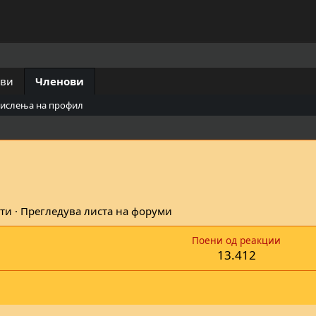
ови
Членови
мислења на профил
ути
·
Прегледува листа на форуми
Поени од реакции
13.412