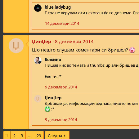
i
o
blue ladybug
n
Е тоа не верувам оти некогаш ќе го дознеме. Ев
s
:
14 декември 2014
ЏинЏер
8 декември 2014
Џ
Шо нешто слушам коментари си бришел?
Божино
Пишав кис во темата и thumbs up али бришев д
Еве ти. :*
9 декември 2014
ЏинЏер
Џ
Добивам јас информации веднаш, ништо не ми 
:*
9 декември 2014
1
2
3
…
29
Следна