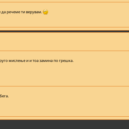
е да речеме ти верувам.
руго мислење и и тоа замина по грешка.
бега.