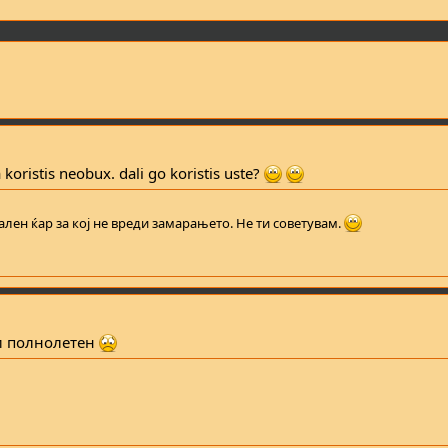
 koristis neobux. dali go koristis uste?
лен ќар за кој не вреди замарањето. Не ти советувам.
си полнолетен