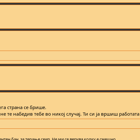
га страна се брише.
не те набедив тебе во никој случај. Ти си ја вршиш работат
нтен бан, за терање сеир. Не ми се верува колку е смешно.