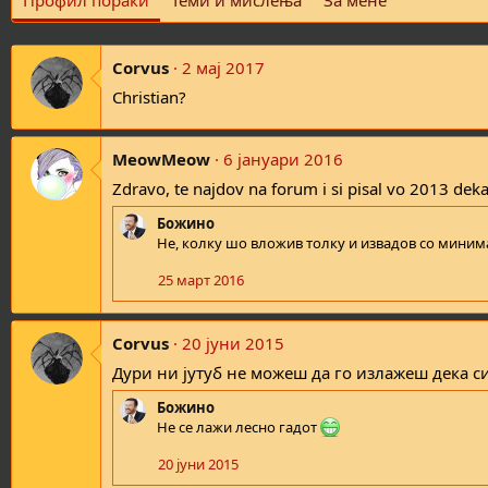
Профил пораки
Теми и мислења
За мене
Corvus
2 мај 2017
Christian?
MeowMeow
6 јануари 2016
Zdravo, te najdov na forum i si pisal vo 2013 deka
Божино
Не, колку шо вложив толку и извадов со минима
25 март 2016
Corvus
20 јуни 2015
Дури ни jyтуб не можеш да го излажеш дека 
Божино
Не се лажи лесно гадот
20 јуни 2015