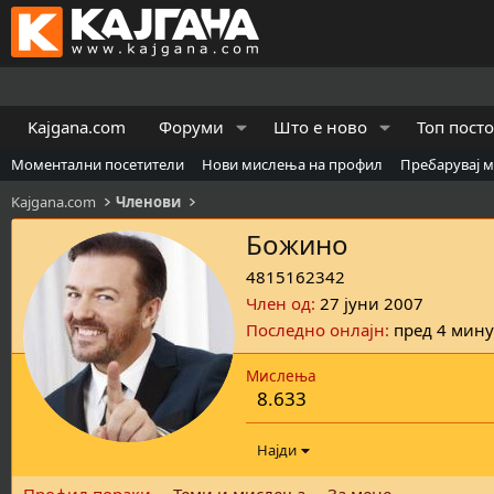
Kajgana.com
Форуми
Што е ново
Топ пост
Моментални посетители
Нови мислења на профил
Пребарувај 
Kajgana.com
Членови
Божино
4815162342
Член од
27 јуни 2007
Последно онлајн
пред 4 мин
Мислења
8.633
Најди