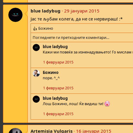
o
n
blue ladybug
29 јануари 2015
s
Јас те љубам колега, да не се нервираш! :*
:
Божино
R
e
Погледнете ги претходните коментари…
a
c
blue ladybug
t
Кажи ми повеќе за изненадувањето! Го мислам
i
1 февруари 2015
o
n
Божино
s
nope. ^_^
:
1 февруари 2015
blue ladybug
Лош Божино, лош! Ќе видиш ти!
1 февруари 2015
Artemisia Vulgaris
16 јануари 2015