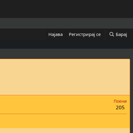
Најава
Регистрирај се
Барај
Поени
205