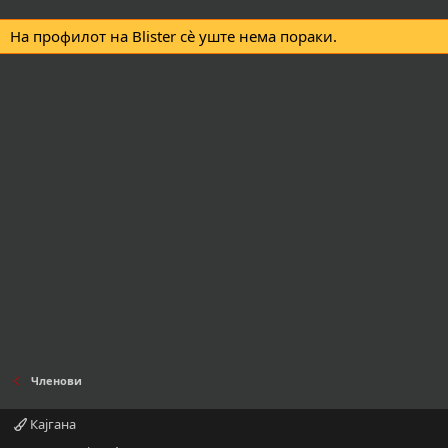
На профилот на Blister сè уште нема пораки.
Членови
Кајгана