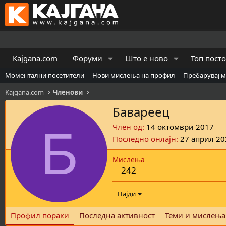
Kajgana.com
Форуми
Што е ново
Топ пост
Моментални посетители
Нови мислења на профил
Пребарувај 
Kajgana.com
Членови
Бавареец
Б
Член од
14 октомври 2017
Последно онлајн
27 април 20
Мислења
242
Најди
Профил пораки
Последна активност
Теми и мислења