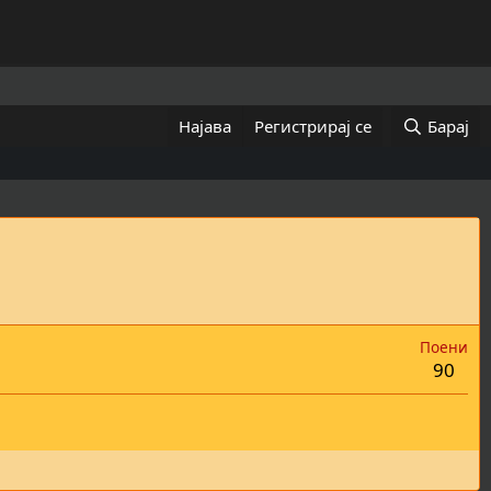
Најава
Регистрирај се
Барај
Поени
90