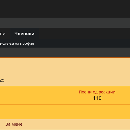
ови
Членови
мислења на профил
25
Поени од реакции
110
За мене