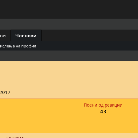
ови
Членови
мислења на профил
 2017
Поени од реакции
43