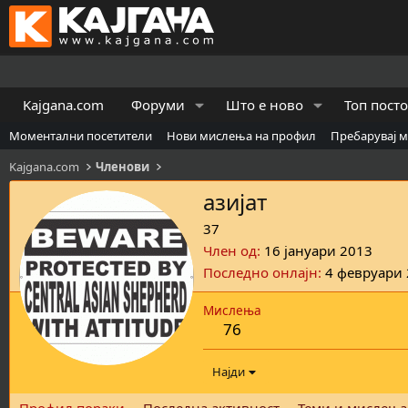
Kajgana.com
Форуми
Што е ново
Топ пост
Моментални посетители
Нови мислења на профил
Пребарувај 
Kajgana.com
Членови
азијат
37
Член од
16 јануари 2013
Последно онлајн
4 февруари
Мислења
76
Најди