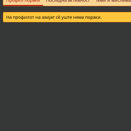
Профил пораки
Последна активност
Теми и мислења
На профилот на азијат сè уште нема пораки.