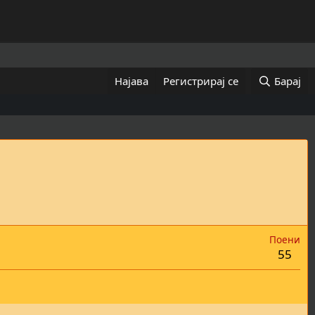
Најава
Регистрирај се
Барај
Поени
55