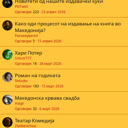
Новитети од нашите издавачки куќи
PloTwist
Одговори
223
23 април 2026
Како оди процесот на издавање на книга во
Македонија?
Раскажувачот
Одговори
5
15 април 2026
Хари Потер
Unicor777
Одговори
1K
28 март 2026
Роман на годината
Setsuko
Одговори
183
15 март 2026
Македонска крвава свадба
magii
Одговори
32
6 март 2026
Театар Комедија
Zlatikevichius