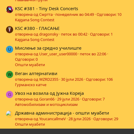
KSC #381 - Tiny Desk Concerts
отворена од Смртта
понеделник во 04:49
Одговори: 10
Kajgana Song Contest
KSC #380 - ГЛАСАЊЕ
отворена од dragonsky
петок во 00:42
Одговори: 1
Kajgana Song Contest
Мислење за средно училиште
U
отворена од User_user_user00000
петок во 22:06
Одговори: 0
Општи муабети
Веган алтернативи
W
отворена од WZRD2355
30 јули 2026
Одговори: 106
Гурманско катче
Увоз на возила од Јужна Кореја
G
отворена од Goran66
29 јули 2026
Одговори: 7
Автомобилизам и мотоциклизам
Државна администрација - општи муабети
отворена од YoucancallmeV
28 јули 2026
Одговори: 29
Општи муабети