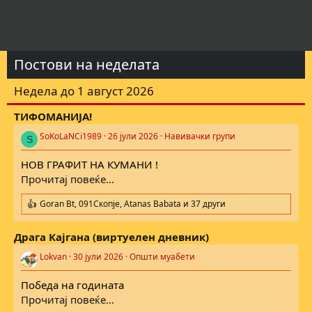
Постови на неделата
Недела до 1 август 2026
ТИФОМАНИЈА!
SoKoLaNCi1989
26 јули 2026
Навивачки групи
S
НОВ ГРАФИТ НА КУМАНИ !
Прочитај повеќе...
Goran Bt
,
091Скопје
,
Atanas Babata
и 37 други
R
e
a
Драга Кајгана (виртуелен дневник)
c
t
Lokvan
30 јули 2026
Општи муабети
i
o
Победа на годината
n
s
Прочитај повеќе...
: