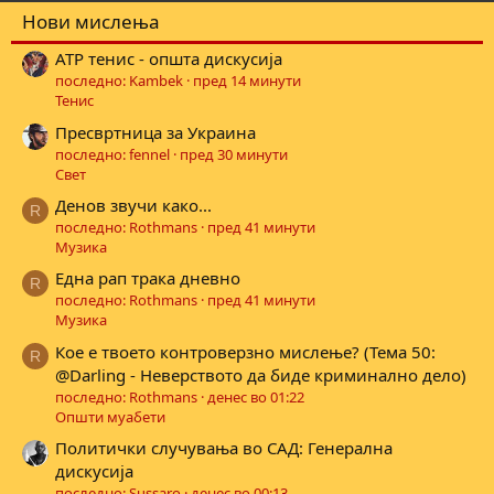
Нови мислења
ATP тенис - општа дискусија
последно: Kambek
пред 14 минути
Тенис
Пресвртница за Украина
последно: fennel
пред 30 минути
Свет
Денов звучи како...
R
последно: Rothmans
пред 41 минути
Музика
Една рап трака дневно
R
последно: Rothmans
пред 41 минути
Музика
Кое е твоето контроверзно мислење? (Тема 50:
R
@Darling - Неверството да биде криминално дело)
последно: Rothmans
денес во 01:22
Општи муабети
Политички случувања во САД: Генерална
дискусија
последно: Sussaro
денес во 00:13