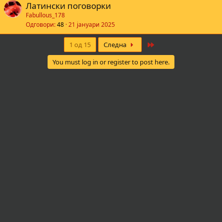
Латински поговорки
Fabullous_178
Одговори
48
21 јануари 2025
Last
1 од 15
Следна
You must log in or register to post here.