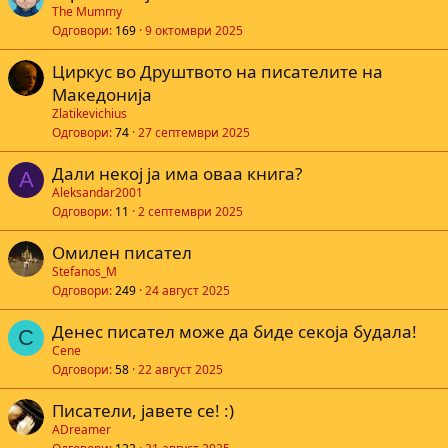
The Mummy
Одговори
169
9 октомври 2025
Циркус во Друштвото на писателите на
Македонија
Zlatikevichius
Одговори
74
27 септември 2025
Дали некој ја има оваа книга?
A
Aleksandar2001
Одговори
11
2 септември 2025
Oмилен писател
Stefanos_M
Одговори
249
24 август 2025
Денес писател може да биде секоја будала!
C
Cene
Одговори
58
22 август 2025
Писатели, јавете се! :)
ADreamer