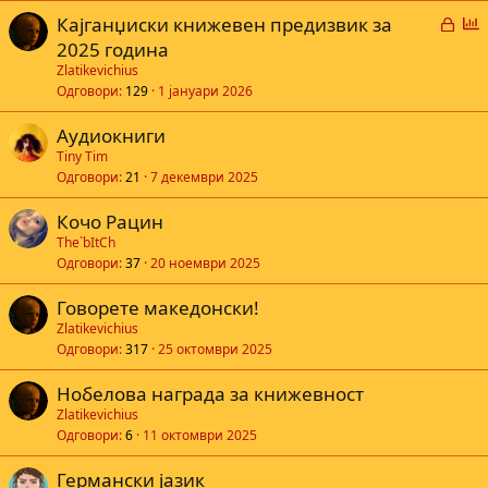
З
Г
Кајганџиски книжевен предизвик за
а
л
2025 година
к
а
Zlatikevichius
л
с
Одговори
129
1 јануари 2026
у
а
Аудиокниги
ч
Tiny Tim
е
е
Одговори
21
7 декември 2025
н
а
Кочо Рацин
The`bItCh
Одговори
37
20 ноември 2025
Говорете македонски!
Zlatikevichius
Одговори
317
25 октомври 2025
Нобелова награда за книжевност
Zlatikevichius
Одговори
6
11 октомври 2025
Германски јазик