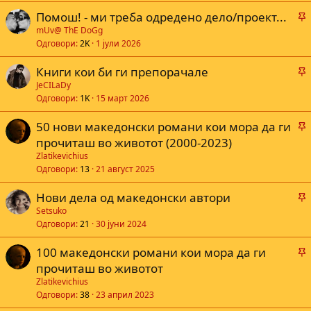
Помош! - ми треба одредено дело/проект...
а
а
mUv@ ThE DoGg
Одговори
2K
1 јули 2026
Книги кои би ги препорачале
а
а
JeCILaDy
Одговори
1K
15 март 2026
50 нови македонски романи кои мора да ги
а
а
прочиташ во животот (2000-2023)
Zlatikevichius
Одговори
13
21 август 2025
а
Нови дела од македонски автори
а
Setsuko
Одговори
21
30 јуни 2024
100 македонски романи кои мора да ги
а
а
прочиташ во животот
Zlatikevichius
Одговори
38
23 април 2023
а