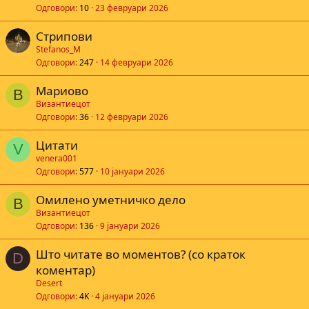
Одговори
10
23 февруари 2026
Стрипови
Stefanos_M
Одговори
247
14 февруари 2026
Мариово
В
Византиецот
Одговори
36
12 февруари 2026
Цитати
V
venera001
Одговори
577
10 јануари 2026
Омилено уметничко дело
В
Византиецот
Одговори
136
9 јануари 2026
Што читате во моментов? (со краток
D
коментар)
Desert
Одговори
4K
4 јануари 2026