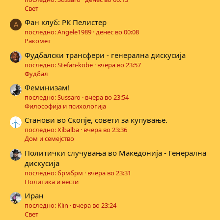
Свет
Фан клуб: РК Пелистер
A
последно: Angele1989
денес во 00:08
Ракомет
Фудбалски трансфери - генерална дискусија
последно: Stefan-kobe
вчера во 23:57
Фудбал
Феминизам!
последно: Sussaro
вчера во 23:54
Философија и психологија
Станови во Скопје, совети за купување.
последно: Xibalba
вчера во 23:36
Дом и семејство
Политички случувања во Македонија - Генерална
дискусија
последно: брмбрм
вчера во 23:31
Политика и вести
Иран
последно: Klin
вчера во 23:24
Свет